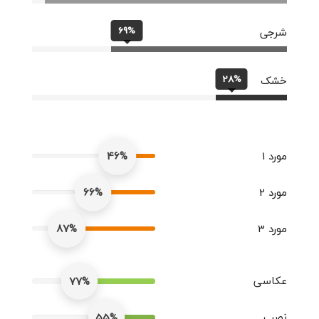
69%
شرجی
28%
خشک
مورد 1
46%
مورد 2
66%
مورد 3
87%
عکاسی
77%
نصب
55%