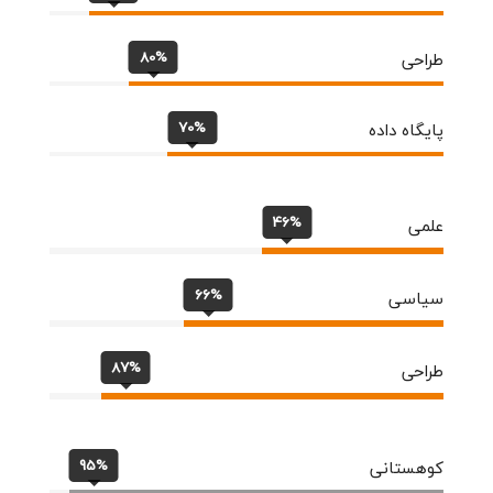
80%
طراحی
70%
پایگاه داده
46%
علمی
66%
سیاسی
87%
طراحی
95%
کوهستانی