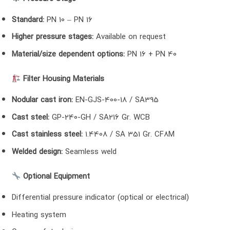
Standard:
PN 10 – PN 16
Higher pressure stages:
Available on request
Material/size dependent options:
PN 16 + PN 40
Filter Housing Materials
Nodular cast iron:
EN-GJS-400-18 / SA395
Cast steel:
GP-240-GH / SA216 Gr. WCB
Cast stainless steel:
1.4408 / SA 351 Gr. CF8M
Welded design:
Seamless weld
Optional Equipment
Differential pressure indicator (optical or electrical)
Heating system