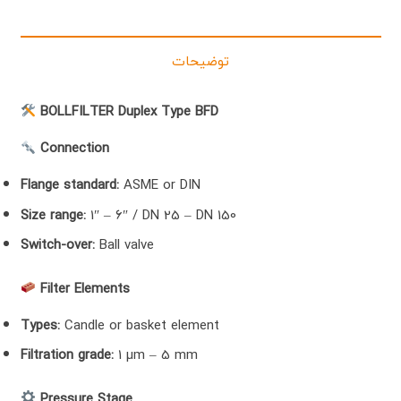
توضیحات
BOLLFILTER Duplex Type BFD
Connection
Flange standard:
ASME or DIN
Size range:
1″ – 6″ / DN 25 – DN 150
Switch-over:
Ball valve
Filter Elements
Types:
Candle or basket element
Filtration grade:
1 µm – 5 mm
Pressure Stage