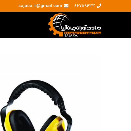
sajaco.ir@gmail.com
66759633