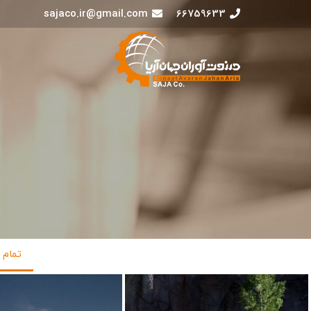
sajaco.ir@gmail.com
66759633
تمام