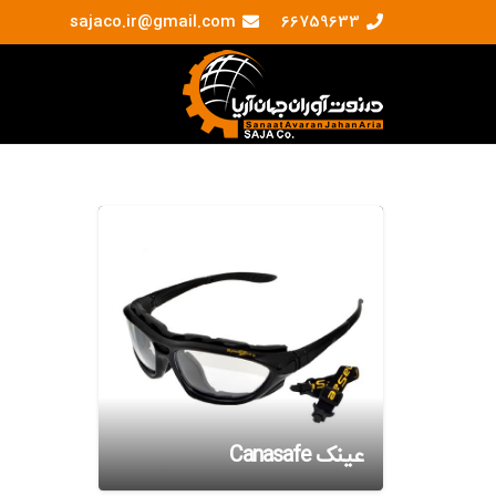
sajaco.ir@gmail.com
66759633
عینک Canasafe